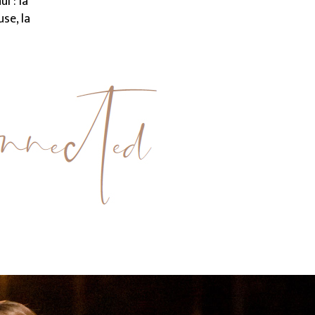
i : la
se, la