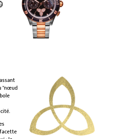
passant
ou "nœud
mbole
cité.
es
facette